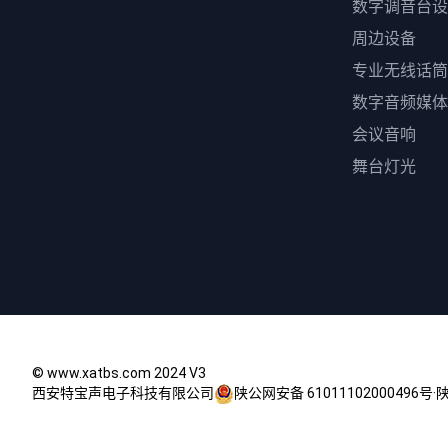
数字调音台设
周边设备
专业无线话筒
数字音频媒体
会议音响
舞台灯光
© www.xatbs.com 2024 V3
西安特宝声电子科技有限公司
陕公网安备 61011102000496号
·
陕