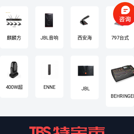
麒麟方
JBL音响
西安海
797台式
图 方杆
KP8052
天会议
发言传
套装
话筒
声器
400W超
ENNE
JBL
级光束
Vertica
CV1852T
BEHRINGE
灯
50A
8寸卡包
百灵达 X3
音响
数字调音