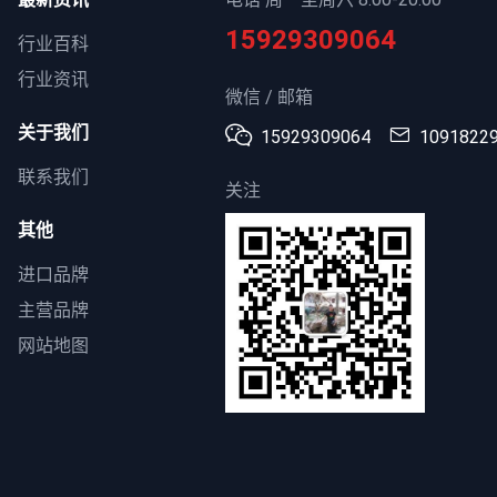
15929309064
行业百科
行业资讯
微信 / 邮箱
关于我们
15929309064
1091822
联系我们
关注
其他
进口品牌
主营品牌
网站地图