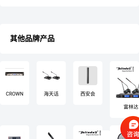
其他品牌产品
CROWN
海天话
西安会
皇冠功
筒数字
议音柱
富林达
放 I-
会议系
（proFulin
Tech
统HT-
ST-860D
5000HD
9510c
话筒