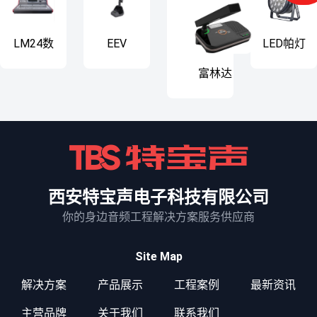
LM24数
EEV
LED帕灯
字调音
HCS-
系列 20
富林达
台
D550电
颗15W
（proFulinda）
容式会
进口染
ACS1380 无线
议麦克
色
会议系统大型
风
演讲辩论会鹅
颈麦克风视像
跟踪
ACS1380(主控
西安特宝声电子科技有限公司
机
你的身边音频工程解决方案服务供应商
Site Map
解决方案
产品展示
工程案例
最新资讯
主营品牌
关于我们
联系我们