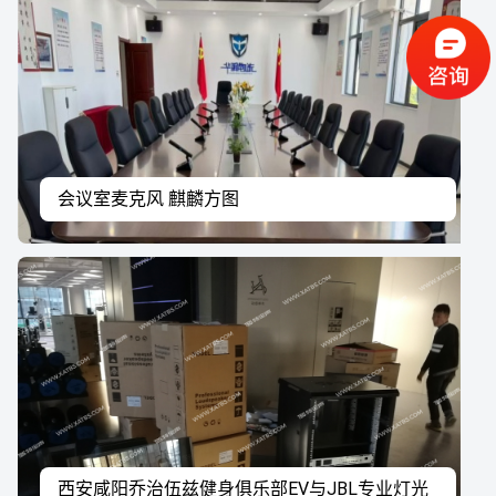
会议室麦克风 麒麟方图
西安咸阳乔治伍兹健身俱乐部EV与JBL专业灯光