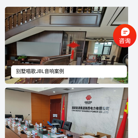
别墅唱歌JBL音响案例