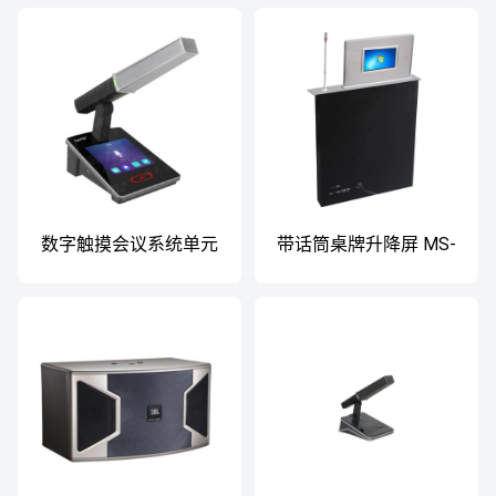
数字触摸会议系统单元
带话筒桌牌升降屏 MS-
HT-9250c/d
M156TV