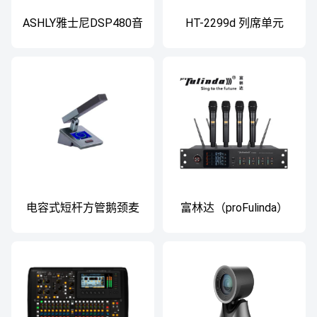
ASHLY雅士尼DSP480音
HT-2299d 列席单元
频处理器
电容式短杆方管鹅颈麦
富林达（proFulinda）
克风
KT-5004一拖四真分集
无线话筒