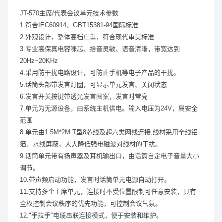
JT-570主席/代表会议单元技术参数
1.符合IEC60914、GBT15381-94国际标准
2.外观设计，整体高档庄重，符合现代审美标准
3.专业高保真电容咪芯，拾音灵敏、语音清晰，带宽达到
20Hz~20KHz
4.采用防干扰电路设计，可防止手机等电子产品的干扰。
5.话筒头部带发言灯圈，可显示单元发言、关闭状态
6.发言开关按键带透光发言图案，发言时常亮
7.单元为无源设备，由系统主机供电。输入电压为24V，属安全
范围
8.单元由1.5M*2M T型8芯线及超六类网线连接,线材采用全线铝
箔、水线屏蔽，大大降低强电磁波对线材的干扰。
9.话筒单元带有扬声器及耳机输出口，由话筒自定电子音量大小
调节。
10.带声频启动功能，发言时话筒单元电源自动打开。
11.支持多个主席单元，连接时不受位置限制可任意安装，具有
全权控制会议秩序的优先功能，可控制会议气氛。
12."手拉手"电缆串联连接模式，便于安装和维护。