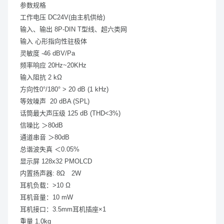
参数规格
工作电压 DC24V(由主机供给)
输入、输出 8P-DIN T型线、超六类网
输入 心形指向性驻极体
灵敏度 -46 dBV/Pa
频率响应 20Hz~20KHz
输入阻抗 2 kΩ
方向性0°/180° > 20 dB (1 kHz)
等效噪声 20 dBA (SPL)
话筒最大声压级 125 dB (THD<3%)
信噪比 ＞80dB
通道串音 ＞80dB
总谐波失真 ＜0.05%
显示屏 128x32 PMOLCD
内置扬声器: 8Ω 2W
耳机负载：>10 Ω
耳机音量：10 mW
耳机接口：3.5mm耳机插座×1
重量 1.0kg