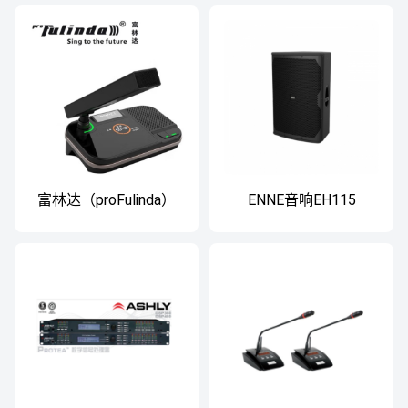
富林达（proFulinda）
ENNE音响EH115
ACS1380 无线会议系统
大型演讲辩论会鹅颈麦
克风视像跟踪
ACS1380(主控机