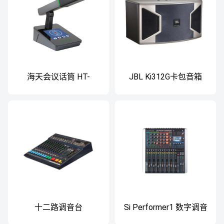
海天会议话筒 HT-
JBL Ki312G卡包音箱
688c/HT-688d
KTV扬声器
十二路调音台
Si Performer1 数字调音
台