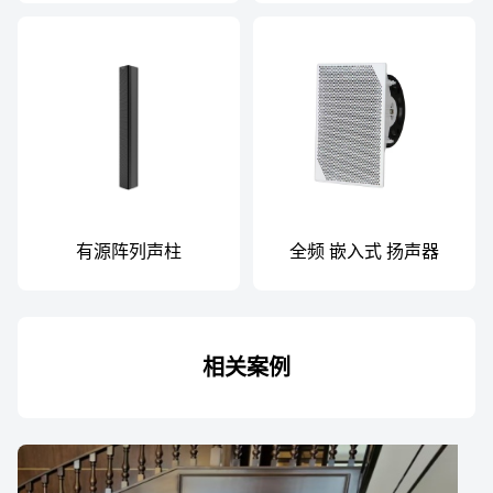
有源阵列声柱
全频 嵌入式 扬声器
CLP903B-P
相关案例