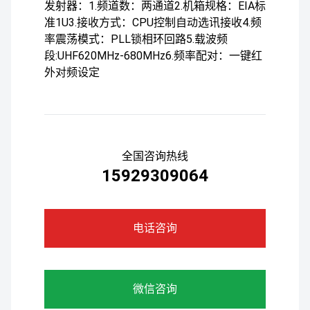
发射器：1.频道数：两通道2.机箱规格：EIA标
准1U3.接收方式：CPU控制自动选讯接收4.频
率震荡模式：PLL锁相环回路5.载波频
段:UHF620MHz-680MHz6.频率配对：一键红
外对频设定
全国咨询热线
15929309064
电话咨询
微信咨询