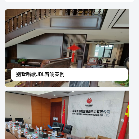
别墅唱歌JBL音响案例