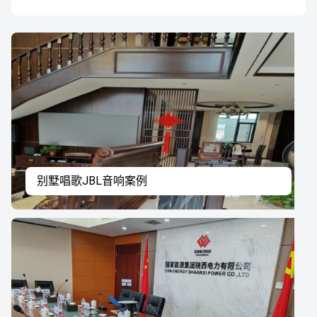
别墅唱歌JBL音响案例