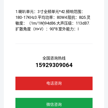
1.喇叭单元：3寸全频单元*42.频响范围：
180-17KHz3.平均功率：80W4.阻抗：8Ω5.灵
敏度：（1m/1W)94dB6.大声压级：113dB7.
扩散角度（H×V）：90°8.室外能力：I
全国咨询热线
15929309064
电话咨询
微信咨询